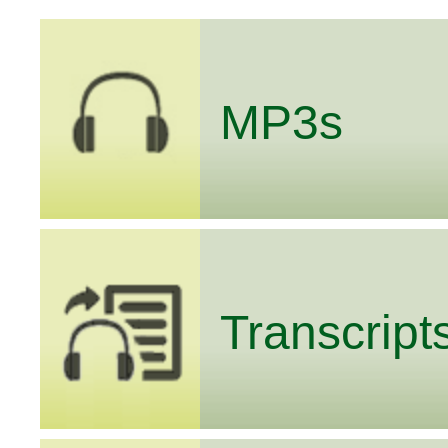
MP3s
Transcript