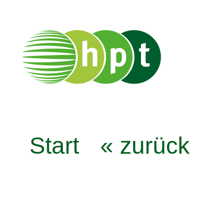
Start
« zurück