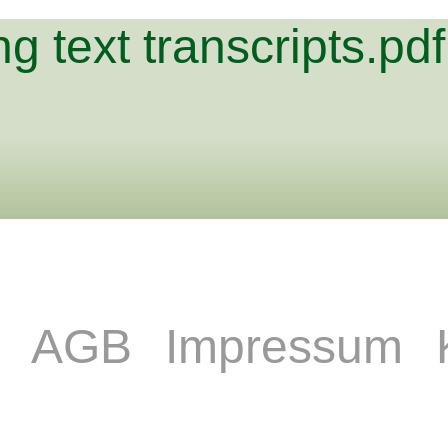
 text transcripts.pdf
e
AGB
Impressum