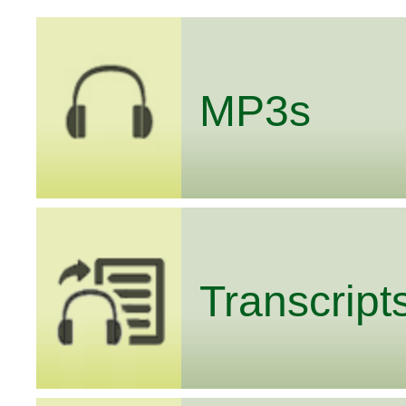
MP3s
Transcript